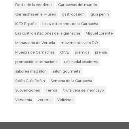
Fiesta de la Vendimia
Garnachas del mundo
Garnachas en el Museo
gastropasion
guia peñin
ICEX España
Las 4 estaciones de la Garnacha
Las cuatro estaciones de la garnacha
Miguel Lorente
Monasterio de Veruela
movimiento vino DO
Muestra de Garnachas
OIVE
premios
prensa
promoción internacional
rafa nadal academy
saborea magallon
salon gourmets
Salón Guía Peñin
Semana de la Garnacha
Subvenciones
Terroir
trufa vera del moncayo
Vendimia
verema
Vidivinos