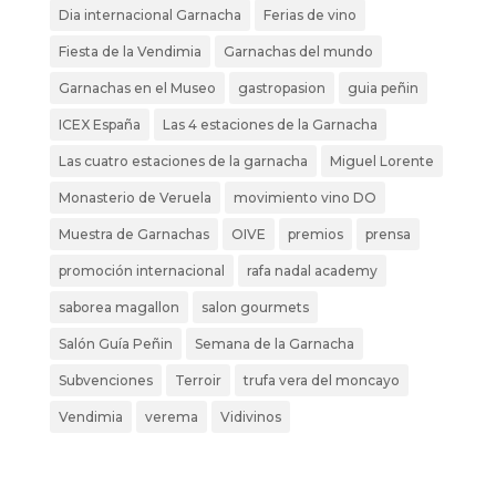
Dia internacional Garnacha
Ferias de vino
Fiesta de la Vendimia
Garnachas del mundo
Garnachas en el Museo
gastropasion
guia peñin
ICEX España
Las 4 estaciones de la Garnacha
Las cuatro estaciones de la garnacha
Miguel Lorente
Monasterio de Veruela
movimiento vino DO
Muestra de Garnachas
OIVE
premios
prensa
promoción internacional
rafa nadal academy
saborea magallon
salon gourmets
Salón Guía Peñin
Semana de la Garnacha
Subvenciones
Terroir
trufa vera del moncayo
Vendimia
verema
Vidivinos