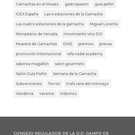
Garnachas en el Museo
gastropasion
guia peñin
ICEX España
Las 4 estaciones de la Garnacha
Las cuatro estaciones de la garnacha
Miguel Lorente
Monasterio de Veruela
movimiento vino DO
Muestra de Garnachas
OIVE
premios
prensa
promoción internacional
rafa nadal academy
saborea magallon
salon gourmets
Salón Guía Peñin
Semana de la Garnacha
Subvenciones
Terroir
trufa vera del moncayo
Vendimia
verema
Vidivinos
CONSEJO REGULADOR DE LA D.O. CAMPO DE