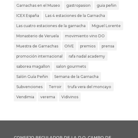
Garnachas en el Museo
gastropasion
guia peñin
ICEX España
Las 4 estaciones de la Garnacha
Las cuatro estaciones de la garnacha
Miguel Lorente
Monasterio de Veruela
movimiento vino DO
Muestra de Garnachas
OIVE
premios
prensa
promoción internacional
rafa nadal academy
saborea magallon
salon gourmets
Salón Guía Peñin
Semana de la Garnacha
Subvenciones
Terroir
trufa vera del moncayo
Vendimia
verema
Vidivinos
CONSEJO REGULADOR DE LA D.O. CAMPO DE