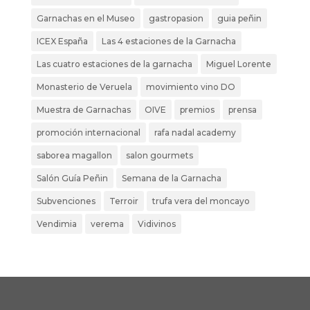
Garnachas en el Museo
gastropasion
guia peñin
ICEX España
Las 4 estaciones de la Garnacha
Las cuatro estaciones de la garnacha
Miguel Lorente
Monasterio de Veruela
movimiento vino DO
Muestra de Garnachas
OIVE
premios
prensa
promoción internacional
rafa nadal academy
saborea magallon
salon gourmets
Salón Guía Peñin
Semana de la Garnacha
Subvenciones
Terroir
trufa vera del moncayo
Vendimia
verema
Vidivinos