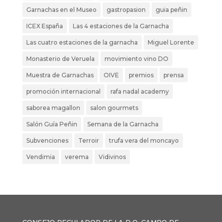
Garnachas en el Museo
gastropasion
guia peñin
ICEX España
Las 4 estaciones de la Garnacha
Las cuatro estaciones de la garnacha
Miguel Lorente
Monasterio de Veruela
movimiento vino DO
Muestra de Garnachas
OIVE
premios
prensa
promoción internacional
rafa nadal academy
saborea magallon
salon gourmets
Salón Guía Peñin
Semana de la Garnacha
Subvenciones
Terroir
trufa vera del moncayo
Vendimia
verema
Vidivinos
CONSEJO REGULADOR DE LA D.O. CAMPO DE