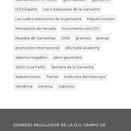
ICEX España
Las 4 estaciones de la Garnacha
Las cuatro estaciones de la garnacha
Miguel Lorente
Monasterio de Veruela
movimiento vino DO
Muestra de Garnachas
OIVE
premios
prensa
promoción internacional
rafa nadal academy
saborea magallon
salon gourmets
Salón Guía Peñin
Semana de la Garnacha
Subvenciones
Terroir
trufa vera del moncayo
Vendimia
verema
Vidivinos
CONSEJO REGULADOR DE LA D.O. CAMPO DE