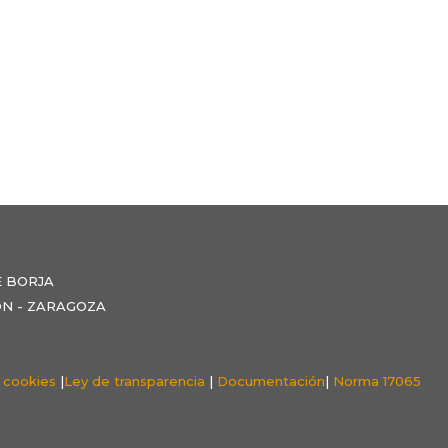
E BORJA
NZÓN - ZARAGOZA
e cookies
|
Ley de transparencia
|
Documentación
|
Norma 17065