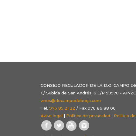
CONSEJO REGULADOR DE LA D.O. CAMPO D
C/ Subida de San Andrés, 6 C/P 50570 - AI
vinos@docampodeborja.com
Tel.
976 85 21 22
/ Fax 976 86 88 06
Aviso legal
|
Política de privacidad
|
Política d