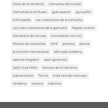
Fiesta de la Vendimia
Garnachas del mundo
Garnachas en el Museo
gastropasion
guia peñin
ICEX España
Las 4 estaciones de la Garnacha
Las cuatro estaciones de la garnacha
Miguel Lorente
Monasterio de Veruela
movimiento vino DO
Muestra de Garnachas
OIVE
premios
prensa
promoción internacional
rafa nadal academy
saborea magallon
salon gourmets
Salón Guía Peñin
Semana de la Garnacha
Subvenciones
Terroir
trufa vera del moncayo
Vendimia
verema
Vidivinos