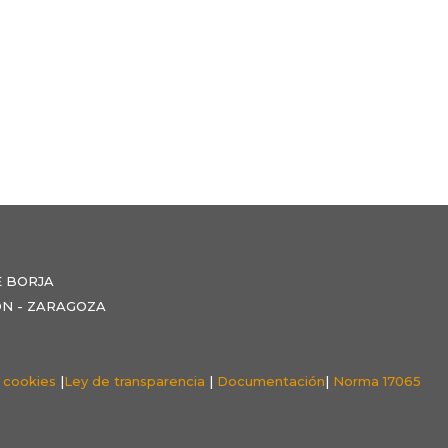
E BORJA
NZÓN - ZARAGOZA
e cookies
|
Ley de transparencia
|
Documentación
|
Norma 17065