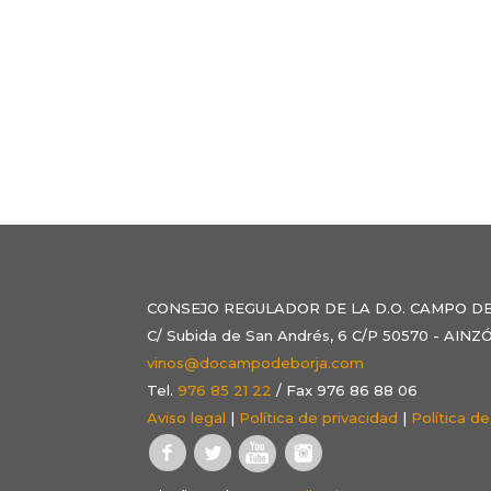
CONSEJO REGULADOR DE LA D.O. CAMPO D
C/ Subida de San Andrés, 6 C/P 50570 - AI
vinos@docampodeborja.com
Tel.
976 85 21 22
/ Fax 976 86 88 06
Aviso legal
|
Política de privacidad
|
Política d