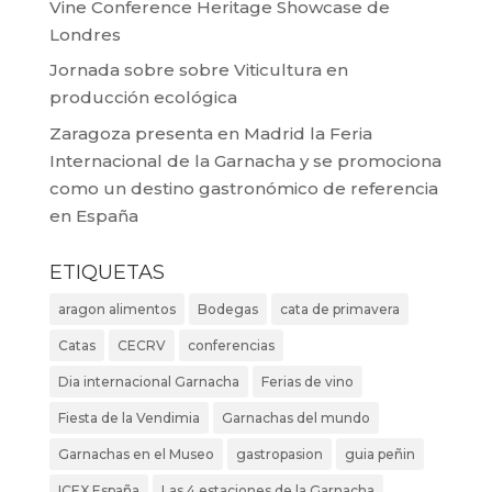
Vine Conference Heritage Showcase de
Londres
Jornada sobre sobre Viticultura en
producción ecológica
Zaragoza presenta en Madrid la Feria
Internacional de la Garnacha y se promociona
como un destino gastronómico de referencia
en España
ETIQUETAS
aragon alimentos
Bodegas
cata de primavera
Catas
CECRV
conferencias
Dia internacional Garnacha
Ferias de vino
Fiesta de la Vendimia
Garnachas del mundo
Garnachas en el Museo
gastropasion
guia peñin
ICEX España
Las 4 estaciones de la Garnacha