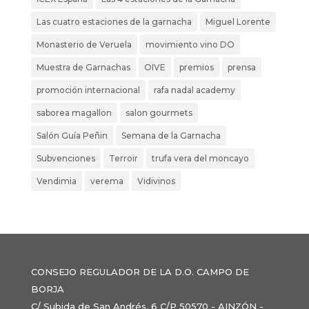
Las cuatro estaciones de la garnacha
Miguel Lorente
Monasterio de Veruela
movimiento vino DO
Muestra de Garnachas
OIVE
premios
prensa
promoción internacional
rafa nadal academy
saborea magallon
salon gourmets
Salón Guía Peñin
Semana de la Garnacha
Subvenciones
Terroir
trufa vera del moncayo
Vendimia
verema
Vidivinos
CONSEJO REGULADOR DE LA D.O. CAMPO DE
BORJA
C/ Subida de San Andrés, 6 C/P 50570 - AINZÓN -