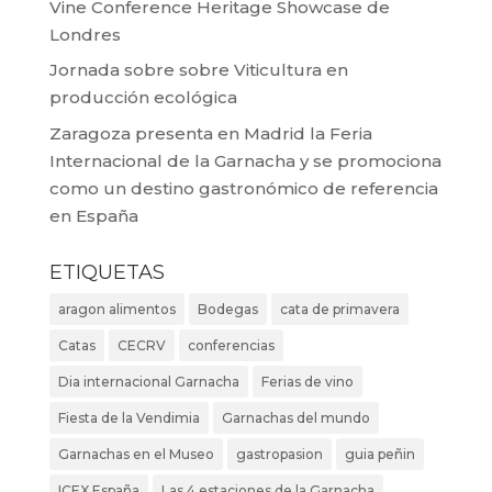
Vine Conference Heritage Showcase de
Londres
Jornada sobre sobre Viticultura en
producción ecológica
Zaragoza presenta en Madrid la Feria
Internacional de la Garnacha y se promociona
como un destino gastronómico de referencia
en España
ETIQUETAS
aragon alimentos
Bodegas
cata de primavera
Catas
CECRV
conferencias
Dia internacional Garnacha
Ferias de vino
Fiesta de la Vendimia
Garnachas del mundo
Garnachas en el Museo
gastropasion
guia peñin
ICEX España
Las 4 estaciones de la Garnacha