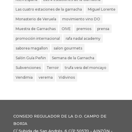
Las cuatro estaciones de la garnacha
Miguel Lorente
Monasterio de Veruela
movimiento vino DO
Muestra de Garnachas
OIVE
premios
prensa
promoción internacional
rafa nadal academy
saborea magallon
salon gourmets
Salón Guía Peñin
Semana de la Garnacha
Subvenciones
Terroir
trufa vera del moncayo
Vendimia
verema
Vidivinos
CONSEJO REGULADOR DE LA D.O. CAMPO DE
BORJA
C/ Subida de San Andrés, 6 C/P 50570 - AINZÓN -