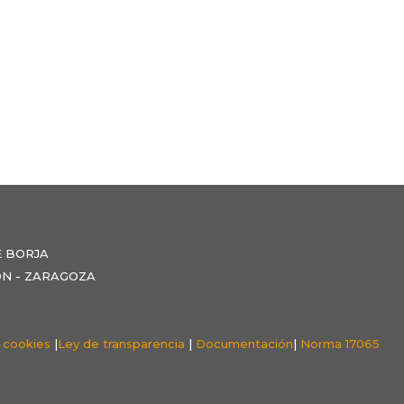
E BORJA
NZÓN - ZARAGOZA
e cookies
|
Ley de transparencia
|
Documentación
|
Norma 17065