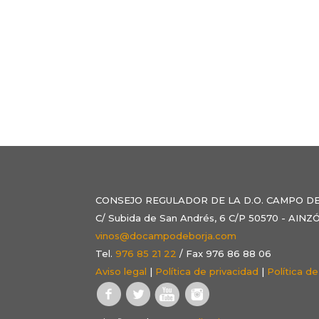
CONSEJO REGULADOR DE LA D.O. CAMPO D
C/ Subida de San Andrés, 6 C/P 50570 - AI
vinos@docampodeborja.com
Tel.
976 85 21 22
/ Fax 976 86 88 06
Aviso legal
|
Política de privacidad
|
Política d