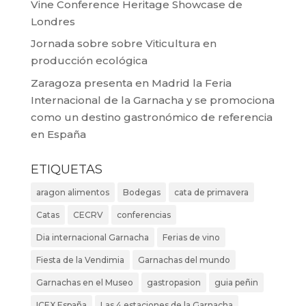
Vine Conference Heritage Showcase de
Londres
Jornada sobre sobre Viticultura en
producción ecológica
Zaragoza presenta en Madrid la Feria
Internacional de la Garnacha y se promociona
como un destino gastronómico de referencia
en España
ETIQUETAS
aragon alimentos
Bodegas
cata de primavera
Catas
CECRV
conferencias
Dia internacional Garnacha
Ferias de vino
Fiesta de la Vendimia
Garnachas del mundo
Garnachas en el Museo
gastropasion
guia peñin
ICEX España
Las 4 estaciones de la Garnacha