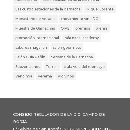
Las cuatro estaciones de la garnacha
Miguel Lorente
Monasterio de Veruela
movimiento vino DO
Muestra de Garnachas
OIVE
premios
prensa
promoción internacional
rafa nadal academy
saborea magallon
salon gourmets
Salón Guía Peñin
Semana de la Garnacha
Subvenciones
Terroir
trufa vera del moncayo
Vendimia
verema
Vidivinos
CONSEJO REGULADOR DE LA D.O. CAMPO DE
BORJA
C/ Subida de San Andrés, 6 C/P 50570 - AINZÓN -