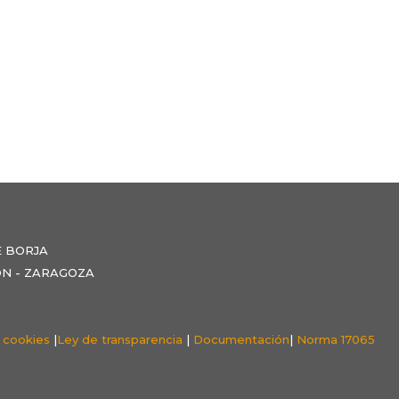
E BORJA
NZÓN - ZARAGOZA
e cookies
|
Ley de transparencia
|
Documentación
|
Norma 17065