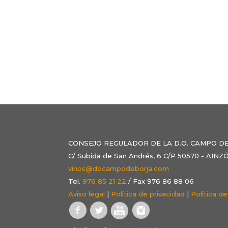
CONSEJO REGULADOR DE LA D.O. CAMPO D
C/ Subida de San Andrés, 6 C/P 50570 - AI
vinos@docampodeborja.com
Tel.
976 85 21 22
/ Fax 976 86 88 06
Aviso legal
|
Política de privacidad
|
Política d