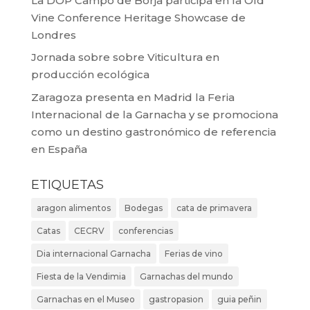
La DOP Campo de Borja participa en la Old
Vine Conference Heritage Showcase de
Londres
Jornada sobre sobre Viticultura en
producción ecológica
Zaragoza presenta en Madrid la Feria
Internacional de la Garnacha y se promociona
como un destino gastronómico de referencia
en España
ETIQUETAS
aragon alimentos
Bodegas
cata de primavera
Catas
CECRV
conferencias
Dia internacional Garnacha
Ferias de vino
Fiesta de la Vendimia
Garnachas del mundo
Garnachas en el Museo
gastropasion
guia peñin