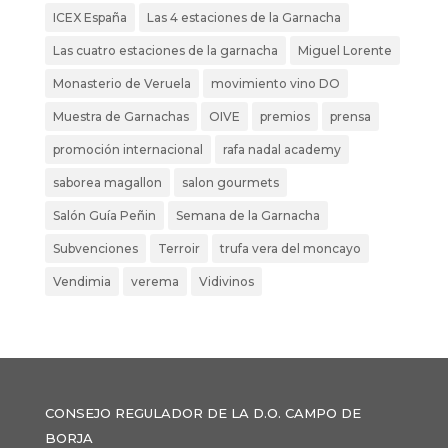
ICEX España
Las 4 estaciones de la Garnacha
Las cuatro estaciones de la garnacha
Miguel Lorente
Monasterio de Veruela
movimiento vino DO
Muestra de Garnachas
OIVE
premios
prensa
promoción internacional
rafa nadal academy
saborea magallon
salon gourmets
Salón Guía Peñin
Semana de la Garnacha
Subvenciones
Terroir
trufa vera del moncayo
Vendimia
verema
Vidivinos
CONSEJO REGULADOR DE LA D.O. CAMPO DE
BORJA