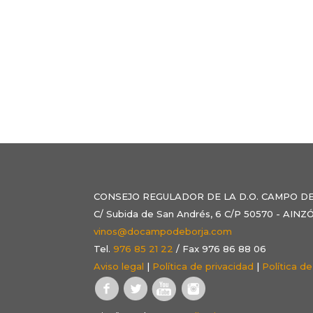
CONSEJO REGULADOR DE LA D.O. CAMPO D
C/ Subida de San Andrés, 6 C/P 50570 - AI
vinos@docampodeborja.com
Tel.
976 85 21 22
/ Fax 976 86 88 06
Aviso legal
|
Política de privacidad
|
Política d