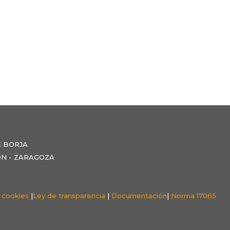
E BORJA
NZÓN - ZARAGOZA
e cookies
|
Ley de transparencia
|
Documentación
|
Norma 17065