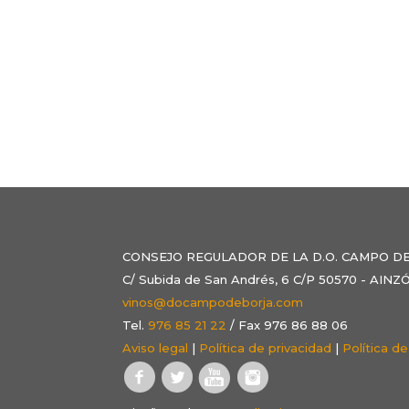
CONSEJO REGULADOR DE LA D.O. CAMPO D
C/ Subida de San Andrés, 6 C/P 50570 - AI
vinos@docampodeborja.com
Tel.
976 85 21 22
/ Fax 976 86 88 06
Aviso legal
|
Política de privacidad
|
Política d