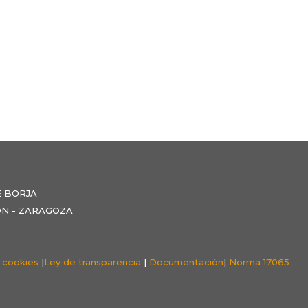
E BORJA
NZÓN - ZARAGOZA
e cookies
|
Ley de transparencia
|
Documentación
|
Norma 17065