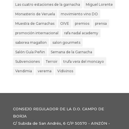
Las cuatro estaciones de la garnacha
Miguel Lorente
Monasterio de Veruela
movimiento vino DO
Muestra de Garnachas
OIVE
premios
prensa
promoción internacional
rafa nadal academy
saborea magallon
salon gourmets
Salón Guía Peñin
Semana de la Garnacha
Subvenciones
Terroir
trufa vera del moncayo
Vendimia
verema
Vidivinos
CONSEJO REGULADOR DE LA D.O. CAMPO DE
BORJA
C/ Subida de San Andrés, 6 C/P 50570 - AINZÓN -