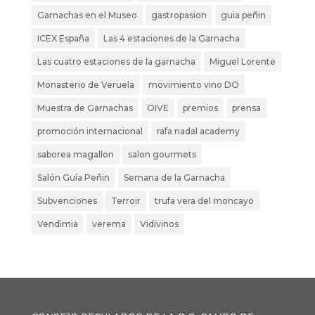
Garnachas en el Museo
gastropasion
guia peñin
ICEX España
Las 4 estaciones de la Garnacha
Las cuatro estaciones de la garnacha
Miguel Lorente
Monasterio de Veruela
movimiento vino DO
Muestra de Garnachas
OIVE
premios
prensa
promoción internacional
rafa nadal academy
saborea magallon
salon gourmets
Salón Guía Peñin
Semana de la Garnacha
Subvenciones
Terroir
trufa vera del moncayo
Vendimia
verema
Vidivinos