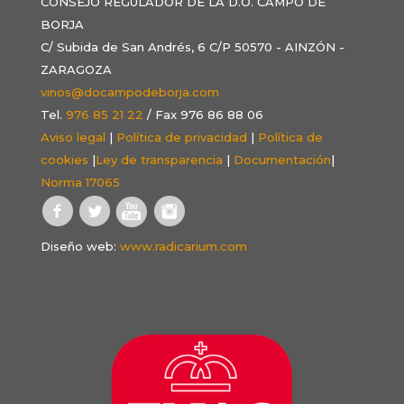
CONSEJO REGULADOR DE LA D.O. CAMPO DE
BORJA
C/ Subida de San Andrés, 6 C/P 50570 - AINZÓN -
ZARAGOZA
vinos@docampodeborja.com
Tel.
976 85 21 22
/ Fax 976 86 88 06
Aviso legal
|
Política de privacidad
|
Política de
cookies
|
Ley de transparencia
|
Documentación
|
Norma 17065
Diseño web:
www.radicarium.com