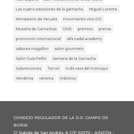
Las cuatro estaciones de la garnacha
Miguel Lorente
Monasterio de Veruela
movimiento vino DO
Muestra de Garnachas
OIVE
premios
prensa
promoción internacional
rafa nadal academy
saborea magallon
salon gourmets
Salón Guía Peñin
Semana de la Garnacha
Subvenciones
Terroir
trufa vera del moncayo
Vendimia
verema
Vidivinos
CONSEJO REGULADOR DE LA D.O. CAMPO DE
BORJA
C/ Subida de San Andrés, 6 C/P 50570 - AINZÓN -