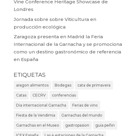
Vine Conference Heritage Showcase de
Londres
Jornada sobre sobre Viticultura en
producción ecológica
Zaragoza presenta en Madrid la Feria
Internacional de la Garnacha y se promociona
como un destino gastronómico de referencia
en España
ETIQUETAS
aragon alimentos
Bodegas
cata de primavera
Catas
CECRV
conferencias
Dia internacional Garnacha
Ferias de vino
Fiesta de la Vendimia
Garnachas del mundo
Garnachas en el Museo
gastropasion
guia peñin
ICEX España
Las 4 estaciones de la Garnacha