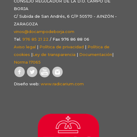
CONSEJO REGULADOR DE LA D.O. CAMPO DE
BORJA
C/ Subida de San Andrés, 6 C/P 50570 - AINZÓN -
ZARAGOZA
vinos@docampodeborja.com
Tel.
976 85 21 22
/ Fax 976 86 88 06
Aviso legal
|
Política de privacidad
|
Política de
cookies
|
Ley de transparencia
|
Documentación
|
Norma 17065
Diseño web:
www.radicarium.com