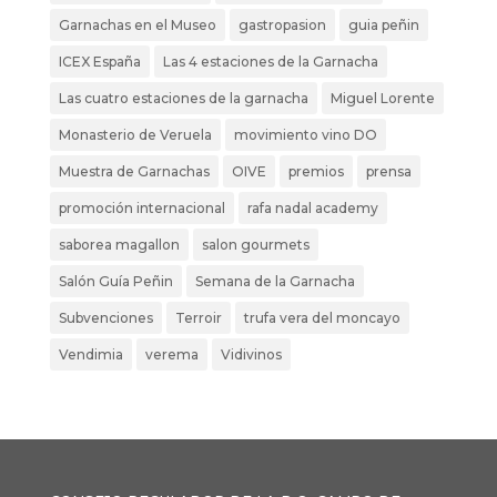
Garnachas en el Museo
gastropasion
guia peñin
ICEX España
Las 4 estaciones de la Garnacha
Las cuatro estaciones de la garnacha
Miguel Lorente
Monasterio de Veruela
movimiento vino DO
Muestra de Garnachas
OIVE
premios
prensa
promoción internacional
rafa nadal academy
saborea magallon
salon gourmets
Salón Guía Peñin
Semana de la Garnacha
Subvenciones
Terroir
trufa vera del moncayo
Vendimia
verema
Vidivinos