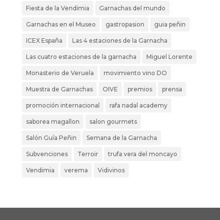
Fiesta de la Vendimia
Garnachas del mundo
Garnachas en el Museo
gastropasion
guia peñin
ICEX España
Las 4 estaciones de la Garnacha
Las cuatro estaciones de la garnacha
Miguel Lorente
Monasterio de Veruela
movimiento vino DO
Muestra de Garnachas
OIVE
premios
prensa
promoción internacional
rafa nadal academy
saborea magallon
salon gourmets
Salón Guía Peñin
Semana de la Garnacha
Subvenciones
Terroir
trufa vera del moncayo
Vendimia
verema
Vidivinos