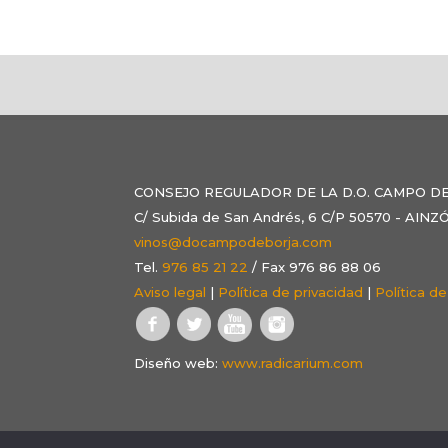
CONSEJO REGULADOR DE LA D.O. CAMPO D
C/ Subida de San Andrés, 6 C/P 50570 - AI
vinos@docampodeborja.com
Tel.
976 85 21 22
/ Fax 976 86 88 06
Aviso legal
|
Política de privacidad
|
Política d
Diseño web:
www.radicarium.com