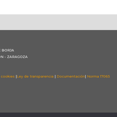
E BORJA
NZÓN - ZARAGOZA
e cookies
|
Ley de transparencia
|
Documentación
|
Norma 17065