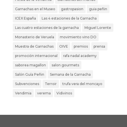
Garnachas en el Museo
gastropasion
guia peñin
ICEX España
Las 4 estaciones de la Garnacha
Las cuatro estaciones de la garnacha
Miguel Lorente
Monasterio de Veruela
movimiento vino DO
Muestra de Garnachas
OIVE
premios
prensa
promoción internacional
rafa nadal academy
saborea magallon
salon gourmets
Salón Guía Peñin
Semana de la Garnacha
Subvenciones
Terroir
trufa vera del moncayo
Vendimia
verema
Vidivinos