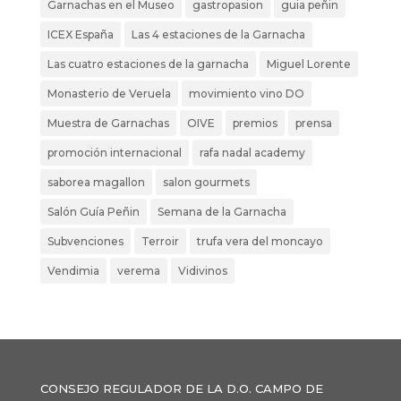
Garnachas en el Museo
gastropasion
guia peñin
ICEX España
Las 4 estaciones de la Garnacha
Las cuatro estaciones de la garnacha
Miguel Lorente
Monasterio de Veruela
movimiento vino DO
Muestra de Garnachas
OIVE
premios
prensa
promoción internacional
rafa nadal academy
saborea magallon
salon gourmets
Salón Guía Peñin
Semana de la Garnacha
Subvenciones
Terroir
trufa vera del moncayo
Vendimia
verema
Vidivinos
CONSEJO REGULADOR DE LA D.O. CAMPO DE