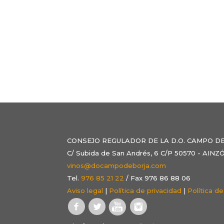
CONSEJO REGULADOR DE LA D.O. CAMPO D
C/ Subida de San Andrés, 6 C/P 50570 - AI
vinos@docampodeborja.com
Tel.
976 85 21 22
/ Fax 976 86 88 06
Aviso legal
|
Política de privacidad
|
Política d