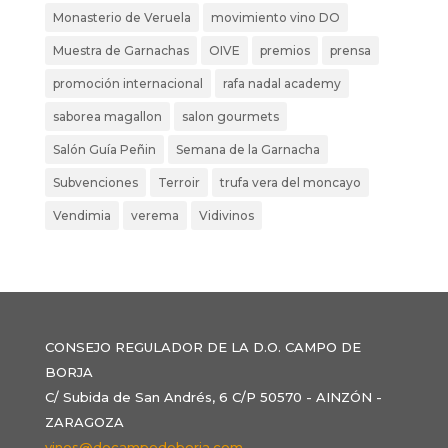
Monasterio de Veruela
movimiento vino DO
Muestra de Garnachas
OIVE
premios
prensa
promoción internacional
rafa nadal academy
saborea magallon
salon gourmets
Salón Guía Peñin
Semana de la Garnacha
Subvenciones
Terroir
trufa vera del moncayo
Vendimia
verema
Vidivinos
CONSEJO REGULADOR DE LA D.O. CAMPO DE
BORJA
C/ Subida de San Andrés, 6 C/P 50570 - AINZÓN -
ZARAGOZA
vinos@docampodeborja.com