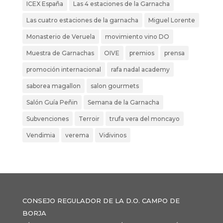
ICEX España
Las 4 estaciones de la Garnacha
Las cuatro estaciones de la garnacha
Miguel Lorente
Monasterio de Veruela
movimiento vino DO
Muestra de Garnachas
OIVE
premios
prensa
promoción internacional
rafa nadal academy
saborea magallon
salon gourmets
Salón Guía Peñin
Semana de la Garnacha
Subvenciones
Terroir
trufa vera del moncayo
Vendimia
verema
Vidivinos
CONSEJO REGULADOR DE LA D.O. CAMPO DE
BORJA