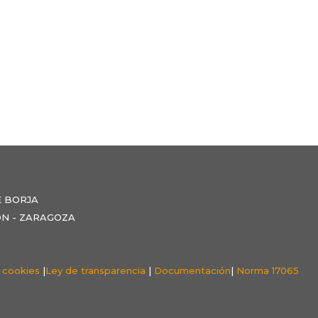
E BORJA
NZÓN - ZARAGOZA
e cookies
|
Ley de transparencia
|
Documentación
|
Norma 17065