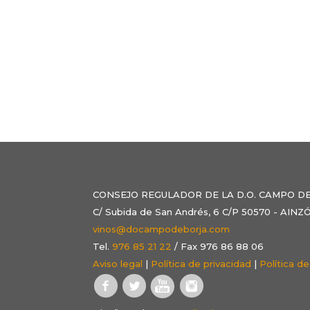
CONSEJO REGULADOR DE LA D.O. CAMPO D
C/ Subida de San Andrés, 6 C/P 50570 - AI
vinos@docampodeborja.com
Tel.
976 85 21 22
/ Fax 976 86 88 06
Aviso legal
|
Política de privacidad
|
Política d