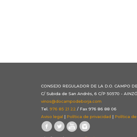
CONSEJO REGULADOR DE LA D.O. CAMPO D
C/ Subida de San Andrés, 6 C/P 50570 - AI
vinos@docampodeborja.com
Tel.
976 85 21 22
/ Fax 976 86 88 06
Aviso legal
|
Política de privacidad
|
Política d