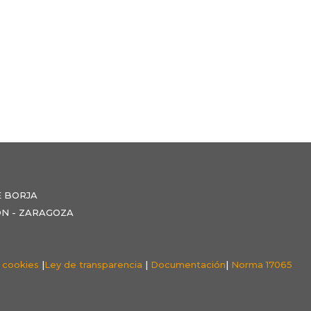
E BORJA
NZÓN - ZARAGOZA
e cookies
|
Ley de transparencia
|
Documentación
|
Norma 17065