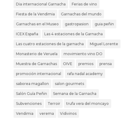
Dia internacional Garnacha
Ferias de vino
Fiesta de la Vendimia
Garnachas del mundo
Garnachas en el Museo
gastropasion
guia peñin
ICEX España
Las 4 estaciones de la Garnacha
Las cuatro estaciones de la garnacha
Miguel Lorente
Monasterio de Veruela
movimiento vino DO
Muestra de Garnachas
OIVE
premios
prensa
promoción internacional
rafa nadal academy
saborea magallon
salon gourmets
Salón Guía Peñin
Semana de la Garnacha
Subvenciones
Terroir
trufa vera del moncayo
Vendimia
verema
Vidivinos