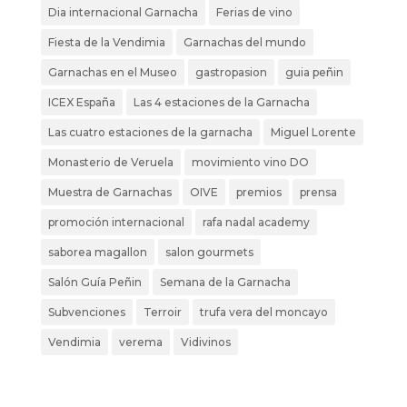
Dia internacional Garnacha
Ferias de vino
Fiesta de la Vendimia
Garnachas del mundo
Garnachas en el Museo
gastropasion
guia peñin
ICEX España
Las 4 estaciones de la Garnacha
Las cuatro estaciones de la garnacha
Miguel Lorente
Monasterio de Veruela
movimiento vino DO
Muestra de Garnachas
OIVE
premios
prensa
promoción internacional
rafa nadal academy
saborea magallon
salon gourmets
Salón Guía Peñin
Semana de la Garnacha
Subvenciones
Terroir
trufa vera del moncayo
Vendimia
verema
Vidivinos