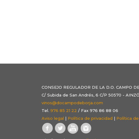
CONSEJO REGULADOR DE LA D.O. CAMPO D
C/ Subida de San Andrés, 6 C/P 50570 - AI
vinos@docampodeborja.com
Tel.
976 85 21 22
/ Fax 976 86 88 06
Aviso legal
|
Política de privacidad
|
Política d