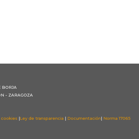
E BORJA
NZÓN - ZARAGOZA
e cookies
|
Ley de transparencia
|
Documentación
|
Norma 17065