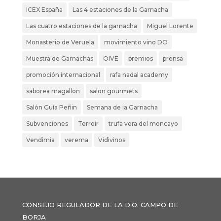
ICEX España
Las 4 estaciones de la Garnacha
Las cuatro estaciones de la garnacha
Miguel Lorente
Monasterio de Veruela
movimiento vino DO
Muestra de Garnachas
OIVE
premios
prensa
promoción internacional
rafa nadal academy
saborea magallon
salon gourmets
Salón Guía Peñin
Semana de la Garnacha
Subvenciones
Terroir
trufa vera del moncayo
Vendimia
verema
Vidivinos
CONSEJO REGULADOR DE LA D.O. CAMPO DE
BORJA