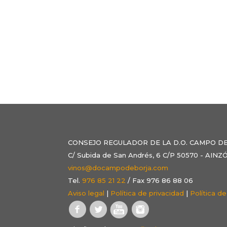
CONSEJO REGULADOR DE LA D.O. CAMPO D
C/ Subida de San Andrés, 6 C/P 50570 - AI
vinos@docampodeborja.com
Tel.
976 85 21 22
/ Fax 976 86 88 06
Aviso legal
|
Política de privacidad
|
Política d