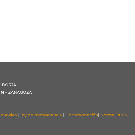
E BORJA
NZÓN - ZARAGOZA
e cookies
|
Ley de transparencia
|
Documentación
|
Norma 17065