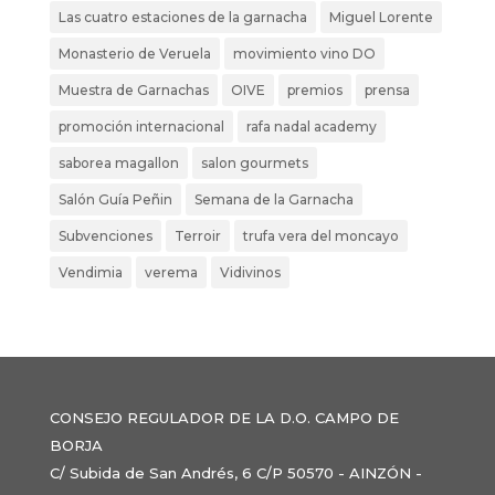
Las cuatro estaciones de la garnacha
Miguel Lorente
Monasterio de Veruela
movimiento vino DO
Muestra de Garnachas
OIVE
premios
prensa
promoción internacional
rafa nadal academy
saborea magallon
salon gourmets
Salón Guía Peñin
Semana de la Garnacha
Subvenciones
Terroir
trufa vera del moncayo
Vendimia
verema
Vidivinos
CONSEJO REGULADOR DE LA D.O. CAMPO DE
BORJA
C/ Subida de San Andrés, 6 C/P 50570 - AINZÓN -