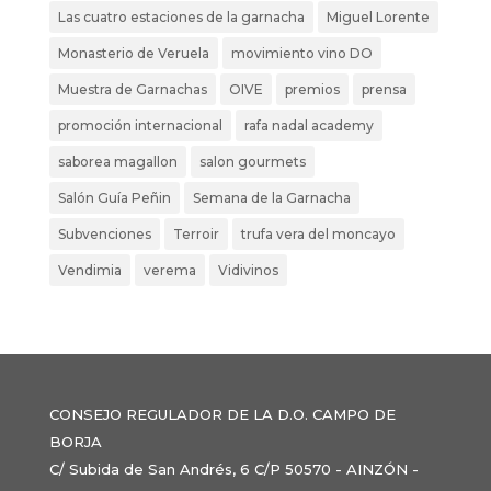
Las cuatro estaciones de la garnacha
Miguel Lorente
Monasterio de Veruela
movimiento vino DO
Muestra de Garnachas
OIVE
premios
prensa
promoción internacional
rafa nadal academy
saborea magallon
salon gourmets
Salón Guía Peñin
Semana de la Garnacha
Subvenciones
Terroir
trufa vera del moncayo
Vendimia
verema
Vidivinos
CONSEJO REGULADOR DE LA D.O. CAMPO DE
BORJA
C/ Subida de San Andrés, 6 C/P 50570 - AINZÓN -