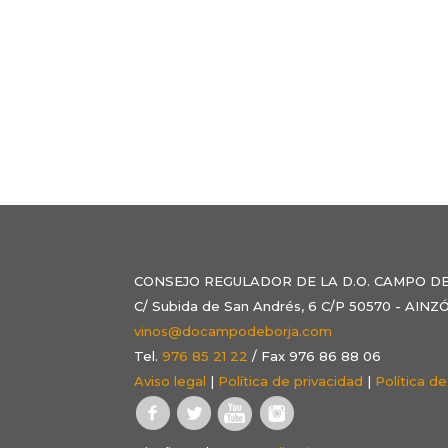
CONSEJO REGULADOR DE LA D.O. CAMPO D
C/ Subida de San Andrés, 6 C/P 50570 - AI
vinos@docampodeborja.com
Tel.
976 85 21 22
/ Fax 976 86 88 06
Aviso legal
|
Política de privacidad
|
Política d