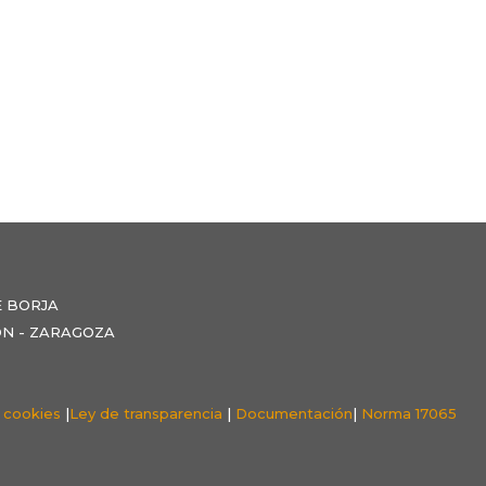
E BORJA
NZÓN - ZARAGOZA
e cookies
|
Ley de transparencia
|
Documentación
|
Norma 17065