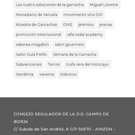
Las cuatro estaciones de la garnacha
Miguel Lorente
Monasterio de Veruela
movimiento vino DO
Muestra de Garnachas
OIVE
premios
prensa
promoción internacional
rafa nadal academy
saborea magallon
salon gourmets
Salón Guía Peñin
Semana de la Garnacha
Subvenciones
Terroir
trufa vera del moncayo
Vendimia
verema
Vidivinos
CONSEJO REGULADOR DE LA D.O. CAMPO DE
BORJA
C/ Subida de San Andrés, 6 C/P 50570 - AINZÓN -