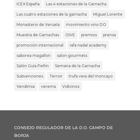
ICEX España
Las 4 estaciones de la Garnacha
Las cuatro estaciones de la garnacha
Miguel Lorente
Monasterio de Veruela
movimiento vino DO
Muestra de Garnachas
OIVE
premios
prensa
promoción internacional
rafa nadal academy
saborea magallon
salon gourmets
Salón Guía Peñin
Semana de la Garnacha
Subvenciones
Terroir
trufa vera del moncayo
Vendimia
verema
Vidivinos
CONSEJO REGULADOR DE LA D.O. CAMPO DE
BORJA