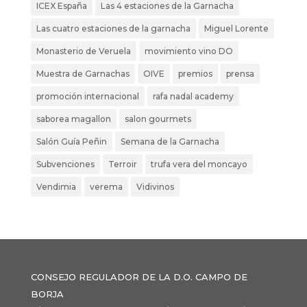
ICEX España
Las 4 estaciones de la Garnacha
Las cuatro estaciones de la garnacha
Miguel Lorente
Monasterio de Veruela
movimiento vino DO
Muestra de Garnachas
OIVE
premios
prensa
promoción internacional
rafa nadal academy
saborea magallon
salon gourmets
Salón Guía Peñin
Semana de la Garnacha
Subvenciones
Terroir
trufa vera del moncayo
Vendimia
verema
Vidivinos
CONSEJO REGULADOR DE LA D.O. CAMPO DE
BORJA