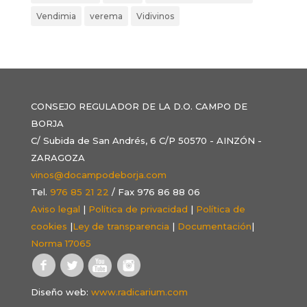
Vendimia
verema
Vidivinos
CONSEJO REGULADOR DE LA D.O. CAMPO DE
BORJA
C/ Subida de San Andrés, 6 C/P 50570 - AINZÓN -
ZARAGOZA
vinos@docampodeborja.com
Tel.
976 85 21 22
/ Fax 976 86 88 06
Aviso legal
|
Política de privacidad
|
Política de
cookies
|
Ley de transparencia
|
Documentación
|
Norma 17065
Diseño web:
www.radicarium.com