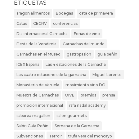
ETIQUETAS
aragon alimentos
Bodegas
cata de primavera
Catas
CECRV
conferencias
Dia internacional Garnacha
Ferias de vino
Fiesta de la Vendimia
Garnachas del mundo
Garnachas en el Museo
gastropasion
guia peñin
ICEX España
Las 4 estaciones de la Garnacha
Las cuatro estaciones de la garnacha
Miguel Lorente
Monasterio de Veruela
movimiento vino DO
Muestra de Garnachas
OIVE
premios
prensa
promoción internacional
rafa nadal academy
saborea magallon
salon gourmets
Salón Guía Peñin
Semana de la Garnacha
Subvenciones
Terroir
trufa vera del moncayo