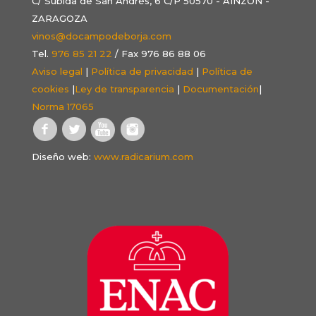
C/ Subida de San Andrés, 6 C/P 50570 - AINZÓN -
ZARAGOZA
vinos@docampodeborja.com
Tel.
976 85 21 22
/ Fax 976 86 88 06
Aviso legal
|
Política de privacidad
|
Política de
cookies
|
Ley de transparencia
|
Documentación
|
Norma 17065
Diseño web:
www.radicarium.com