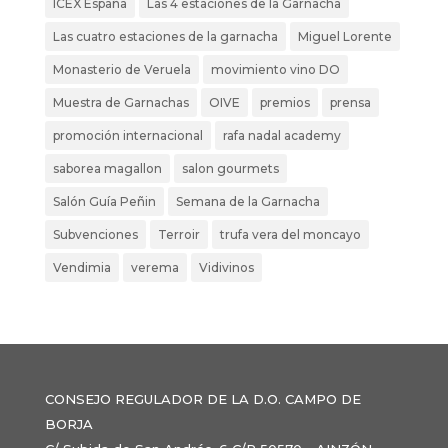
ICEX España
Las 4 estaciones de la Garnacha
Las cuatro estaciones de la garnacha
Miguel Lorente
Monasterio de Veruela
movimiento vino DO
Muestra de Garnachas
OIVE
premios
prensa
promoción internacional
rafa nadal academy
saborea magallon
salon gourmets
Salón Guía Peñin
Semana de la Garnacha
Subvenciones
Terroir
trufa vera del moncayo
Vendimia
verema
Vidivinos
CONSEJO REGULADOR DE LA D.O. CAMPO DE
BORJA