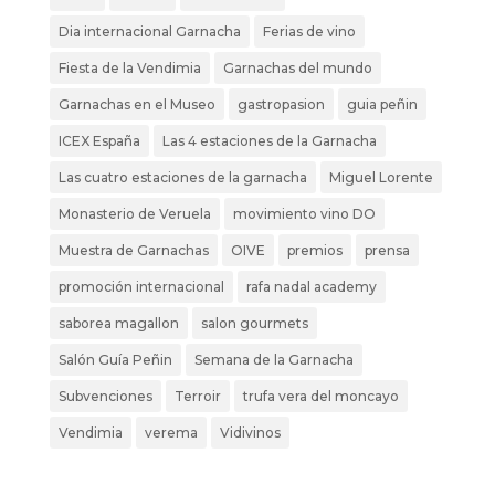
Dia internacional Garnacha
Ferias de vino
Fiesta de la Vendimia
Garnachas del mundo
Garnachas en el Museo
gastropasion
guia peñin
ICEX España
Las 4 estaciones de la Garnacha
Las cuatro estaciones de la garnacha
Miguel Lorente
Monasterio de Veruela
movimiento vino DO
Muestra de Garnachas
OIVE
premios
prensa
promoción internacional
rafa nadal academy
saborea magallon
salon gourmets
Salón Guía Peñin
Semana de la Garnacha
Subvenciones
Terroir
trufa vera del moncayo
Vendimia
verema
Vidivinos