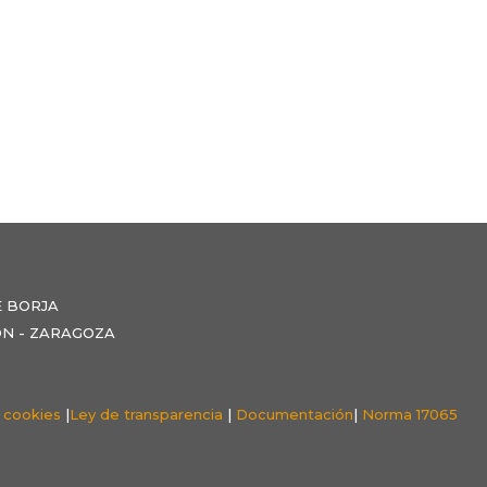
E BORJA
NZÓN - ZARAGOZA
e cookies
|
Ley de transparencia
|
Documentación
|
Norma 17065