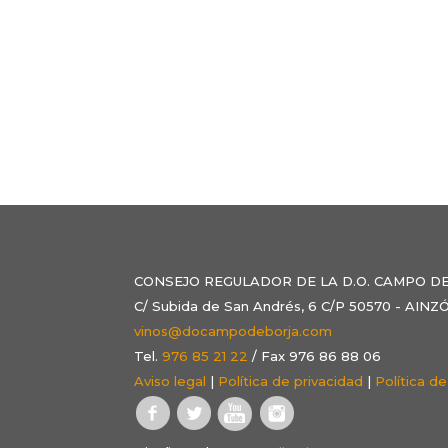
CONSEJO REGULADOR DE LA D.O. CAMPO D
C/ Subida de San Andrés, 6 C/P 50570 - AI
vinos@docampodeborja.com
Tel.
976 85 21 22
/ Fax 976 86 88 06
Aviso legal
|
Política de privacidad
|
Política d