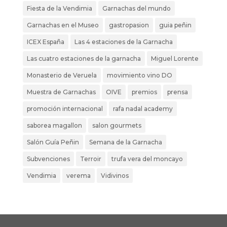
Fiesta de la Vendimia
Garnachas del mundo
Garnachas en el Museo
gastropasion
guia peñin
ICEX España
Las 4 estaciones de la Garnacha
Las cuatro estaciones de la garnacha
Miguel Lorente
Monasterio de Veruela
movimiento vino DO
Muestra de Garnachas
OIVE
premios
prensa
promoción internacional
rafa nadal academy
saborea magallon
salon gourmets
Salón Guía Peñin
Semana de la Garnacha
Subvenciones
Terroir
trufa vera del moncayo
Vendimia
verema
Vidivinos