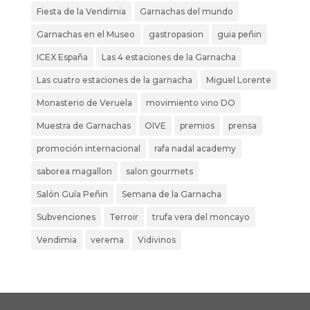
Fiesta de la Vendimia
Garnachas del mundo
Garnachas en el Museo
gastropasion
guia peñin
ICEX España
Las 4 estaciones de la Garnacha
Las cuatro estaciones de la garnacha
Miguel Lorente
Monasterio de Veruela
movimiento vino DO
Muestra de Garnachas
OIVE
premios
prensa
promoción internacional
rafa nadal academy
saborea magallon
salon gourmets
Salón Guía Peñin
Semana de la Garnacha
Subvenciones
Terroir
trufa vera del moncayo
Vendimia
verema
Vidivinos