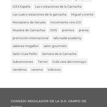
ICEX España
Las 4 estaciones de la Garnacha
Las cuatro estaciones de la garnacha
Miguel Lorente
Monasterio de Veruela
movimiento vino DO
Muestra de Garnachas
OIVE
premios
prensa
promoción internacional
rafa nadal academy
saborea magallon
salon gourmets
Salón Guía Peñin
Semana de la Garnacha
Subvenciones
Terroir
trufa vera del moncayo
Vendimia
verema
Vidivinos
CONSEJO REGULADOR DE LA D.O. CAMPO DE
BORJA