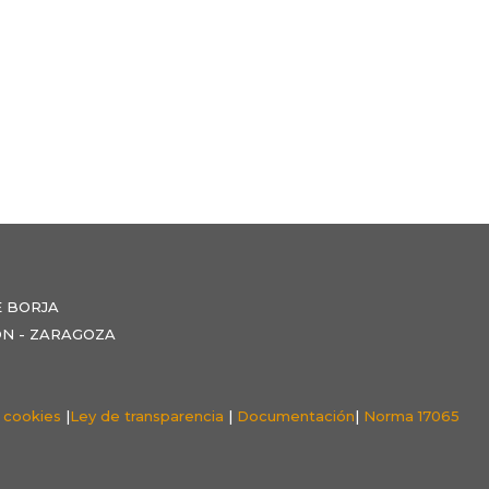
E BORJA
NZÓN - ZARAGOZA
e cookies
|
Ley de transparencia
|
Documentación
|
Norma 17065