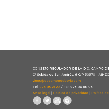
CONSEJO REGULADOR DE LA D.O. CAMPO D
C/ Subida de San Andrés, 6 C/P 50570 - AI
vinos@docampodeborja.com
Tel.
976 85 21 22
/ Fax 976 86 88 06
Aviso legal
|
Política de privacidad
|
Política d